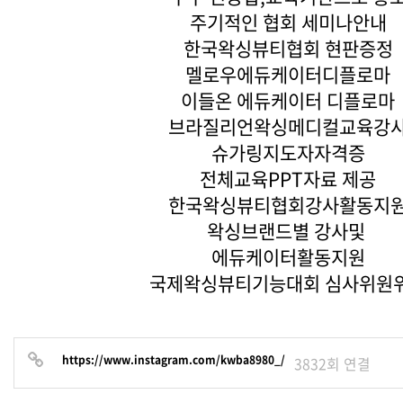
주기적인 협회 세미나안내
한국왁싱뷰티협회 현판증정
멜로우에듀케이터디플로마
이들온 에듀케이터 디플로마
브라질리언왁싱메디컬교육강
슈가링지도자자격증
전체교육PPT자료 제공
한국왁싱뷰티협회강사활동지
왁싱브랜드별 강사및
에듀케이터활동지원
국제왁싱뷰티기능대회 심사위원
https://www.instagram.com/kwba8980_/
3832회 연결