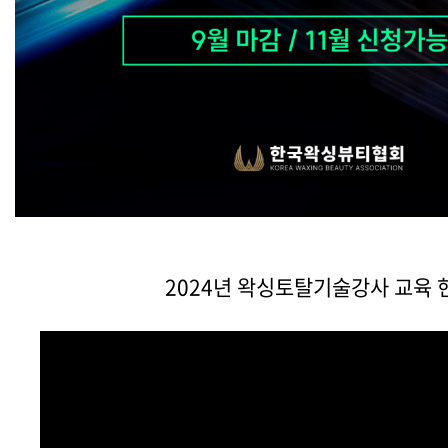
2024년 왁싱토탈기술강사 교육 