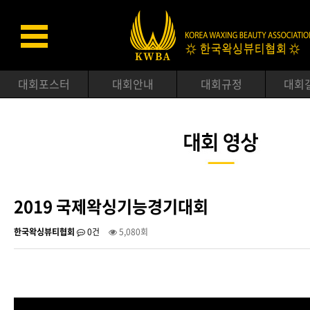
대회포스터
대회안내
대회규정
대회
2019 국제왁싱기능경기대회
한국왁싱뷰티협회
0건
5,080회